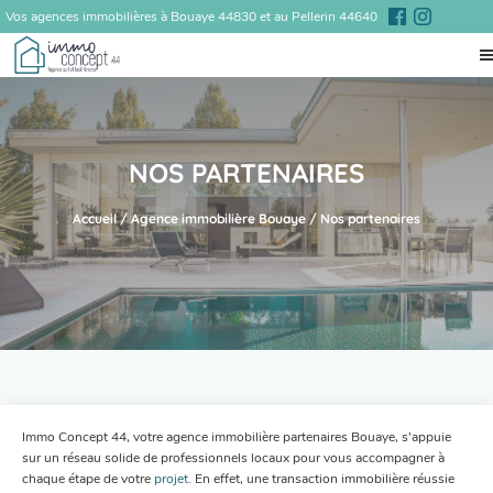
Vos agences immobilières à Bouaye 44830 et au Pellerin 44640
NOS PARTENAIRES
Accueil
/
Agence immobilière Bouaye
/
Nos partenaires
Immo Concept 44, votre agence immobilière partenaires Bouaye, s’appuie
sur un réseau solide de professionnels locaux pour vous accompagner à
chaque étape de votre
projet
. En effet, une transaction immobilière réussie