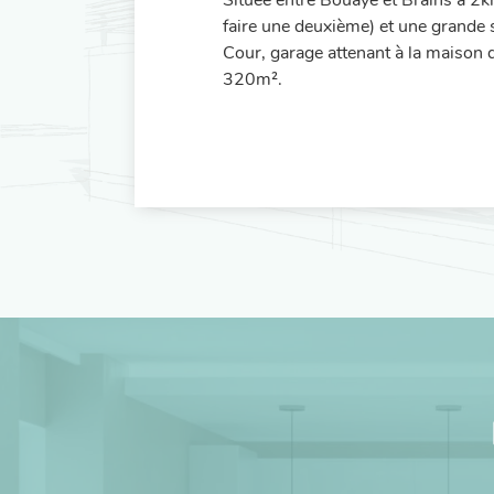
Située entre Bouaye et Brains à 2
faire une deuxième) et une grande s
Cour, garage attenant à la maison 
320m².