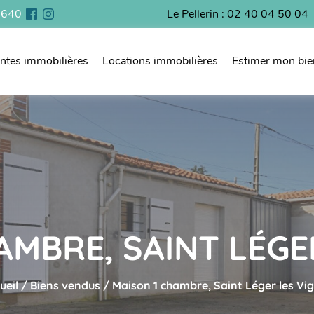
44640
Le Pellerin : 02 40 04 50 04
ntes immobilières
Locations immobilières
Estimer mon bie
AMBRE, SAINT LÉGE
ueil
/
Biens vendus
/
Maison 1 chambre, Saint Léger les Vi