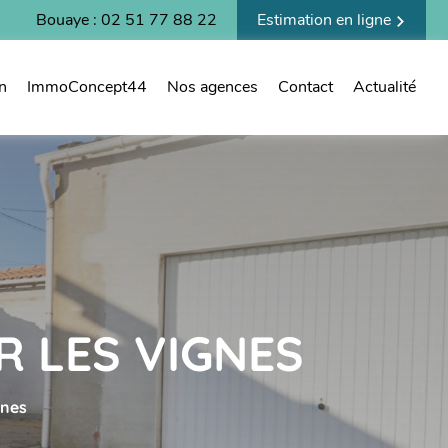
Bouaye : 02 51 77 88 22
Estimation en ligne
n
ImmoConcept44
Nos agences
Contact
Actualité
R LES VIGNES
gnes