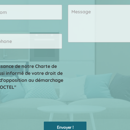
ssance de notre Charte de
si informé de votre droit de
te d'opposition au démarchage
LOCTEL"