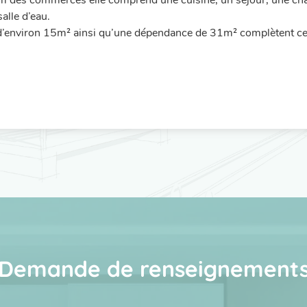
km des commerces elle comprend une cuisine, un séjour, une ch
alle d’eau.
d’environ 15m² ainsi qu’une dépendance de 31m² complètent ce b
Demande de renseignement