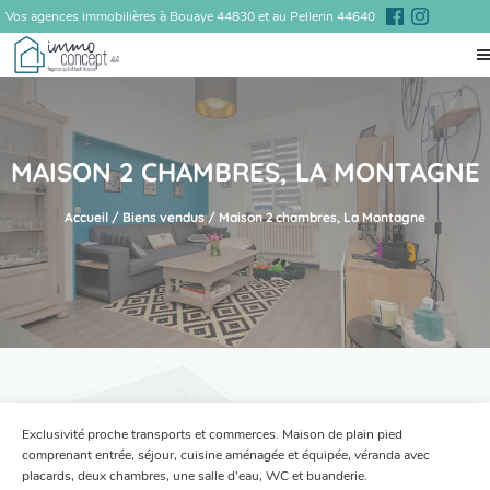
Vos agences immobilières à Bouaye 44830 et au Pellerin 44640
MAISON 2 CHAMBRES, LA MONTAGNE
Accueil
/
Biens vendus
/
Maison 2 chambres, La Montagne
Exclusivité proche transports et commerces. Maison de plain pied
comprenant entrée, séjour, cuisine aménagée et équipée, véranda avec
placards, deux chambres, une salle d’eau, WC et buanderie.