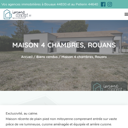
Vos agences immobilières à Bouaye 44830 et au Pellerin 44640
MAISON 4 CHAMBRES, ROUANS
Accueil
/
Biens vendus
/
Maison 4 chambres, Rouans
Exclusivité, au calme.
Maison récente de plain pied non mitoyenne comprenant entrée sur vaste
pièce de vie lumineuse, cuisine aménagée et équipée et arrière cuisine.